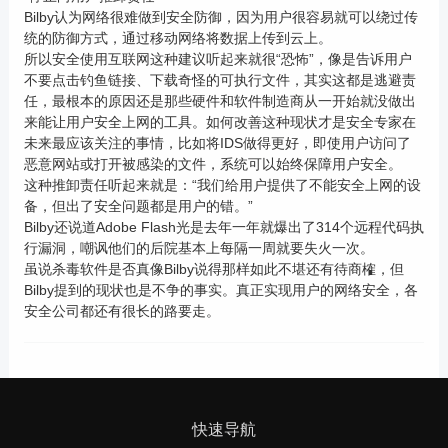
Bilby认为网络很难做到安全防御，因为用户很容易就可以绕过传
统的防御方式，通过移动网络将数据上传到云上。
所以安全使用互联网这种建议听起来就很“恐怖”，像是告诉用户
不要点击钓鱼链接、下载奇怪的可执行文件，其实这都是逃避责
任，最根本的原因还是那些硬件和软件制造商从一开始就没做出
来能让用户安全上网的工具。如何改善这种现状才是安全专家在
未来最应该关注的事情，比如将IDS做得更好，即使用户访问了
恶意网站或打开被感染的文件，系统可以始终保障用户安全。
这种推卸责任听起来就是：“我们给用户提供了不能安全上网的设
备，但出了安全问题都是用户的错。”
Bilby还说道Adobe Flash光是去年一年就爆出了314个远程代码执
行漏洞，嘲讽他们的后院基本上每隔一周就要失火一次。
虽说杀毒软件是否真像Bilby说得那样如此不堪还有待商榷，但
Bilby提到的现状也是不争的事实。真正实现用户的网络安全，各
安全公司都还有很长的路要走。
快速导航