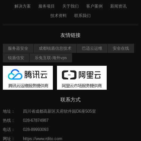
解决方案
服务项目
关于我们
客户案例
新闻资讯
技术资料
联系我们
友情链接
服务器安全
成都锐盾信息技术
巴适云运维
安全在线
锐盾信安
乐兔互联-海外vps
联系方式
地址：
四川省成都高新区天府软件园D6座505室
热线：
028-67874987
电话：
028-89993093
网址：
https://www.rdito.com