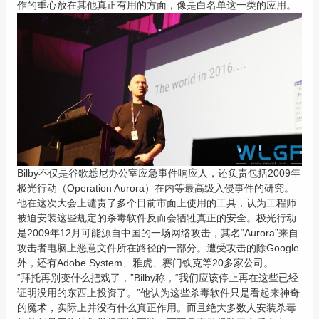
作的重心放在其他真正有用的方面，像是白名单这一类的应用。
Bilby不仅是谷歌悉尼办公室应急事件响应人，还负责包括2009年
极光行动（Operation Aurora）在内等最高级入侵事件的研究。
他在这次大会上谴责了多个目前市面上使用的工具，认为工程师
被迫安装这些规定的杀毒软件反而会牺牲真正的安全。极光行动
是2009年12月可能源自中国的一场网络攻击，其名“Aurora”来自
攻击者电脑上恶意文件所在路径的一部分。遭受攻击的除Google
外，还有Adobe System、雅虎、赛门铁克等20多家公司。
“拜托再别变什么把戏了，”Bilby称，“我们应该停止再在这些已经
证明没用的东西上投资了。”他认为这些杀毒软件只是看起来神奇
的魔术，实际上并没有什么真正作用。而且绝大多数人安装杀毒