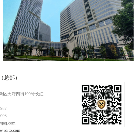
（总部）
新区天府四街199号长虹
4987
3093
qaq.com
ww.rdito.com