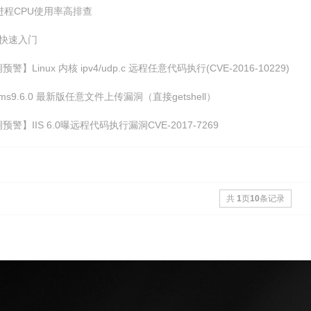
a进程CPU使用率高排查
ka快速入门
警】Linux 内核 ipv4/udp.c 远程任意代码执行(CVE-2016-10229)
cms9.6.0 最新版任意文件上传漏洞（直接getshell）
预警】IIS 6.0曝远程代码执行漏洞CVE-2017-7269
共
1
页
10
条记录