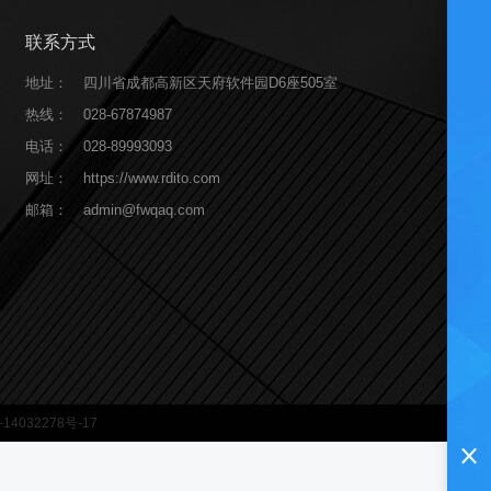
联系方式
地址：
四川省成都高新区天府软件园D6座505室
热线：
028-67874987
电话：
028-89993093
网址：
https://www.rdito.com
邮箱：
admin@fwqaq.com
14032278号-17