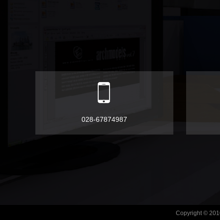
028-67874987
Copyright 