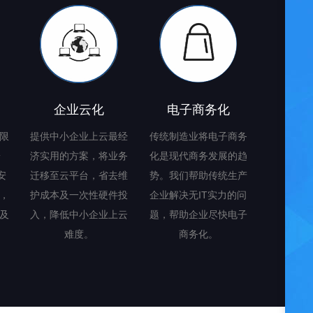
企业云化
电子商务化
限
提供中小企业上云最经
传统制造业将电子商务
安
济实用的方案，将业务
化是现代商务发展的趋
安
迁移至云平台，省去维
势。我们帮助传统生产
，
护成本及一次性硬件投
企业解决无IT实力的问
及
入，降低中小企业上云
题，帮助企业尽快电子
难度。
商务化。